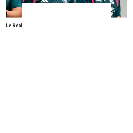
Le Real Madrid officialise 2 départs
4 joueurs, une seule place : Mourinho va devoir faire
un choix