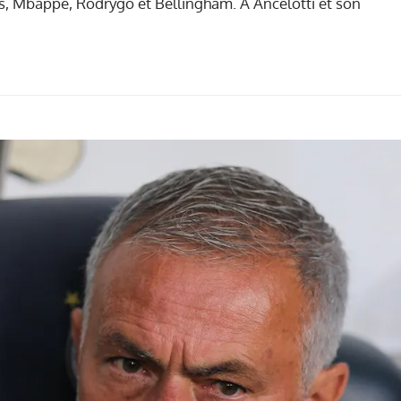
icius, Mbappé, Rodrygo et Bellingham. À Ancelotti et son