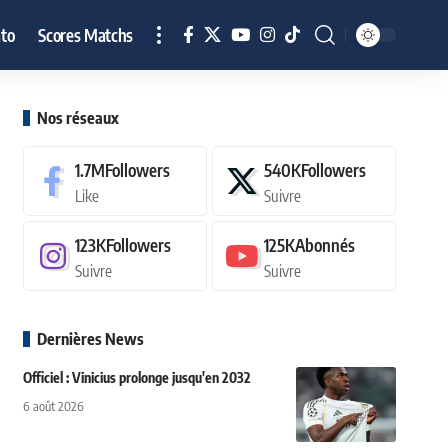
to
Scores Matchs
Nos réseaux
1.7M
Followers
540K
Followers
Like
Suivre
123K
Followers
125K
Abonnés
Suivre
Suivre
Dernières News
Officiel : Vinicius prolonge jusqu'en 2032
6 août 2026