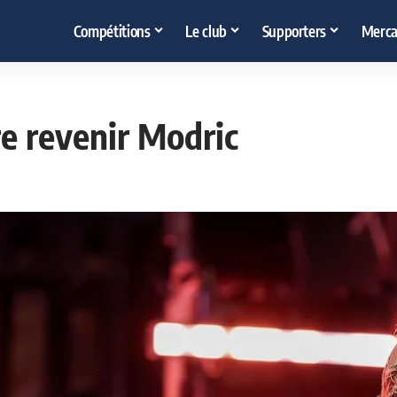
Compétitions
Le club
Supporters
Merca
re revenir Modric