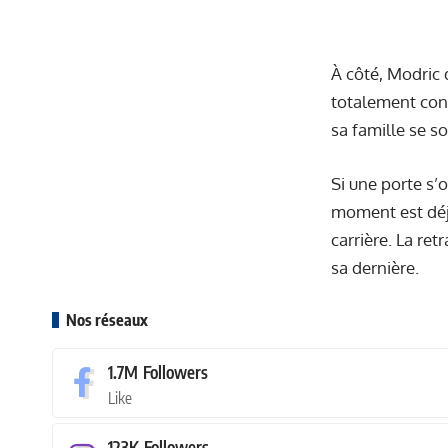
À côté, Modric 
totalement conv
sa famille se s
Si une porte s’o
moment est déjà
carrière. La re
sa dernière.
Nos réseaux
1.7M
Followers
Like
123K
Followers