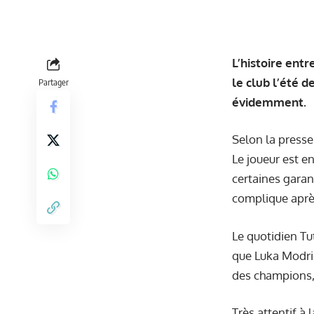
L’histoire ent
le club l’été d
Partager
évidemment.
Selon la presse
Le joueur est e
certaines garan
complique après
Le quotidien Tu
que Luka Modric
des champions, 
Très attentif à