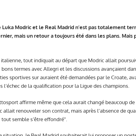
re Luka Modric et le Real Madrid n’est pas totalement ter
ernier, mais un retour a toujours été dans les plans. Mai
 italienne, tout indiquait au départ que Modric allait poursu
n bons termes avec Allegri et les discussions avançaient da
ties sportives sur auraient été demandées par le Croate, ava
 l’échec de la qualification pour la Ligue des champions.
ttosport affirme même que cela aurait changé beaucoup de c
 allait renouveler son contrat, mais après l'absence de qual
tout semble s’être effondré".
 la situation, le Real Madrid souhaiterait lui proposer un po