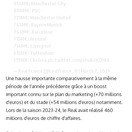
854M€: Manchester City
808M€: PSG
771M€: Manchester United
765M€: Bayern Munich
764M€: Barcelone
715M€: Arsenal
714M€: Liverpool
615M€: Tottenham
519M€: Chelsea
pic.twitter.com/x0uKeKDY65
— Real France (@realfrance_fr)
March 7, 2025
Une hausse importante comparativement à la même
période de l'année précédente grâce à un boost
important connu sur le plan du marketing (+70 millions
d'euros) et du stade (+54 millions d'euros) notamment.
Lors de la saison 2023-24, le Real avait réalisé 460
millions d'euros de chiffre d'affaires.