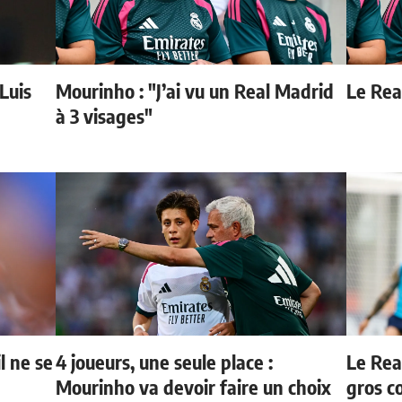
 Luis
Mourinho : "J’ai vu un Real Madrid
Le Real
à 3 visages"
l ne se
4 joueurs, une seule place :
Le Rea
Mourinho va devoir faire un choix
gros c