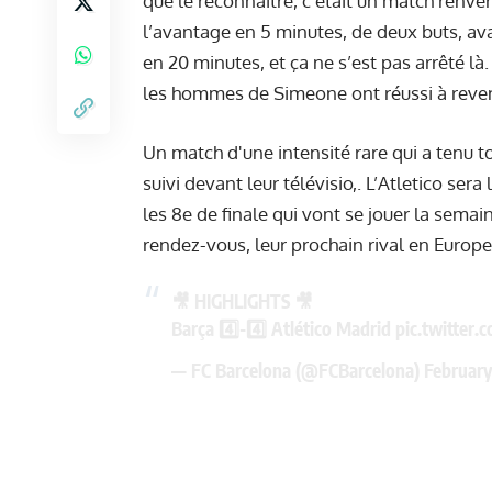
que le reconnaitre, c’était un match renver
l’avantage en 5 minutes, de deux buts, ava
en 20 minutes, et ça ne s’est pas arrêté là
les hommes de Simeone ont réussi à reveni
Un match d'une intensité rare qui a tenu 
suivi devant leur télévisio,. L’Atletico se
les 8e de finale qui vont se jouer la sema
rendez-vous, leur prochain rival en Europe
🎥 HIGHLIGHTS 🎥
Barça 4️⃣-4️⃣ Atlético Madrid
pic.twitter
— FC Barcelona (@FCBarcelona)
February