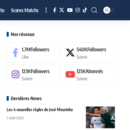
to
Scores Matchs
Nos réseaux
1.7M
Followers
540K
Followers
Like
Suivre
123K
Followers
125K
Abonnés
Suivre
Suivre
Dernières News
Les 4 nouvelles règles de José Mourinho
7 août 2026