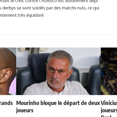
 mais le choc contre l'Atlético est assurément déjà
rs derbys se sont soldés par des matchs nuls, ce qui
ntement très équilibré.
grands
Mourinho bloque le départ de deux
Vinici
joueurs
joueurs