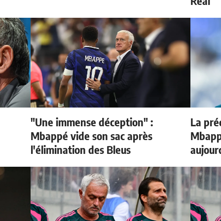
Real
"Une immense déception" :
La préd
e
Mbappé vide son sac après
Mbappé
l'élimination des Bleus
aujour