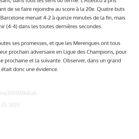
sant, dans tous les sens du terme. L’Atletico a pris
nt de se faire rejoindre au score à la 20e. Quatre buts
. Barcelone menait 4-2 à quinze minutes de la fin, mais
r (4-4) dans les toutes dernières secondes.
toutes ses promesses, et que les Merengues ont tous
ra leur prochain adversaire en Ligue des Champions, pour
ine prochaine et la suivante. Observer, dans un grand
 était donc une évidence.
.com/ZKVWdkdLVx
 25, 2025