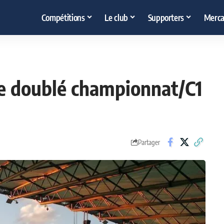
Compétitions
Le club
Supporters
Merca
 le doublé championnat/C1
Partager