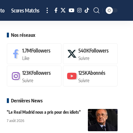
to
Scores Matchs
Nos réseaux
1.7M
Followers
540K
Followers
Like
Suivre
123K
Followers
125K
Abonnés
Suivre
Suivre
Dernières News
"Le Real Madrid nous a pris pour des idiots"
7 août 2026