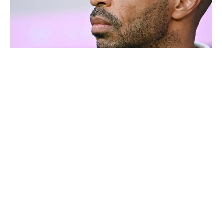
Thierry Henry donne ses 3 grands favoris pour le
Mondial 2026
4 joueurs, une seule place : Mourinho va devoir faire