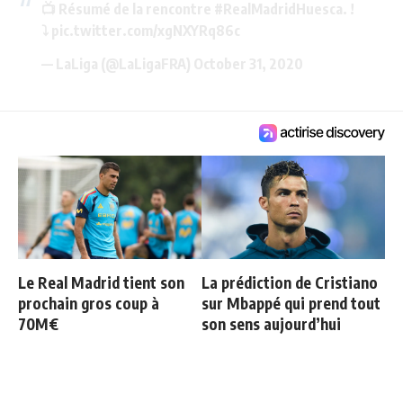
📺 Résumé de la rencontre
#RealMadridHuesca
. !
⤵
pic.twitter.com/xgNXYRq86c
— LaLiga (@LaLigaFRA)
October 31, 2020
Le Real Madrid tient son
La prédiction de Cristiano
prochain gros coup à
sur Mbappé qui prend tout
70M€
son sens aujourd’hui