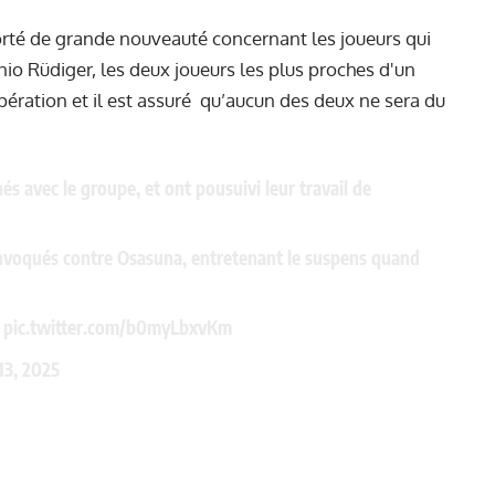
rté de grande nouveauté concernant les joueurs qui
nio Rüdiger, les deux joueurs les plus proches d'un
pération et il est assuré qu’aucun des deux ne sera du
és avec le groupe, et ont pousuivi leur travail de
onvoqués contre Osasuna, entretenant le suspens quand
…
pic.twitter.com/b0myLbxvKm
13, 2025