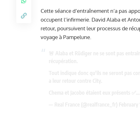
Cette séance d’entraînement n’a pas appo
occupent l’infirmerie. David Alaba et Anto
retour, poursuivent leur processus de récu
voyage à Pampelune.
🚨 Alaba et Rüdiger ne se sont pas entraîn
récupération.
Tout indique donc qu'ils ne seront pas c
a leur retour contre City.
Chema et Jacobo étaient eux présents ✅️
— Real France (@realfrance_fr)
February 