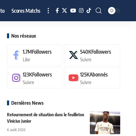
to
Scores Matchs
Nos réseaux
1.7M
Followers
540K
Followers
Like
Suivre
123K
Followers
125K
Abonnés
Suivre
Suivre
Dernières News
Retournement de situation dans le feuilleton
Vinicius Junior
6 août 2026