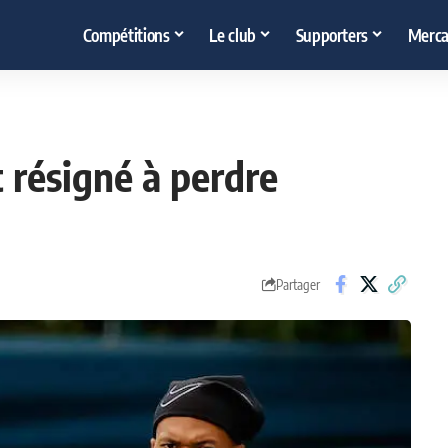
Compétitions
Le club
Supporters
Merca
t résigné à perdre
Partager