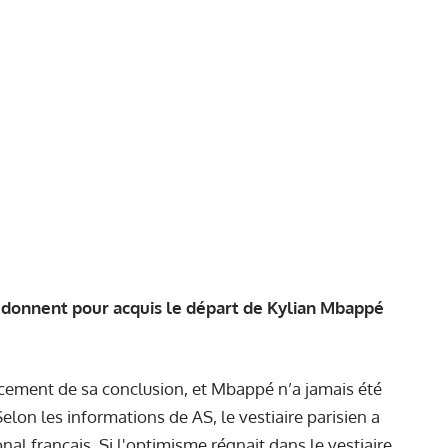
n donnent pour acquis le départ de Kylian Mbappé
ucement de sa conclusion, et Mbappé n’a jamais été
 Selon les informations de
AS
, le vestiaire parisien a
ional français. Si l'optimisme régnait dans le vestiaire