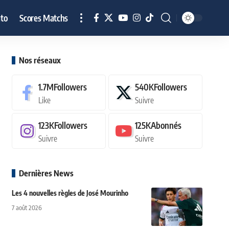
to
Scores Matchs
Nos réseaux
1.7M
Followers
540K
Followers
Like
Suivre
123K
Followers
125K
Abonnés
Suivre
Suivre
Dernières News
Les 4 nouvelles règles de José Mourinho
7 août 2026