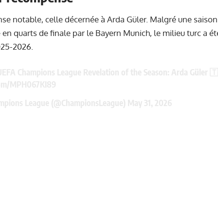
se notable, celle décernée à Arda Güler. Malgré une saison
 en quarts de finale par le Bayern Munich, le milieu turc a é
025-2026.
UEFA Champions League Revelation of the Season: Arda Güler 
.com/MPH067KI89
mpions League (@ChampionsLeague)
May 31, 2026