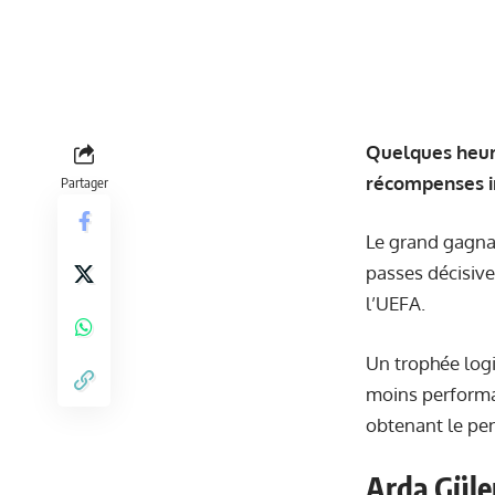
Quelques heures
récompenses in
Partager
Le grand gagnan
passes décisive
l’UEFA.
Un trophée logi
moins performan
obtenant le pen
Arda Güle