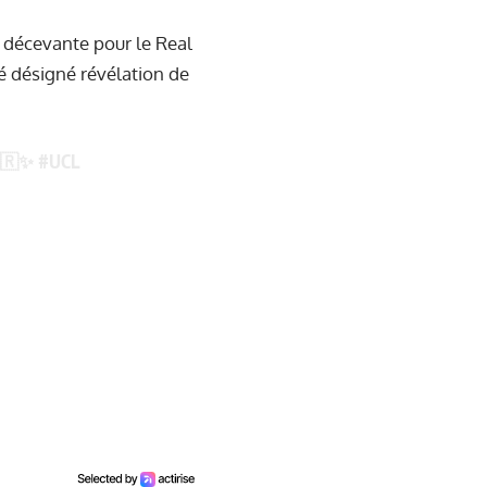
 décevante pour le Real
té désigné révélation de
🇹🇷✨
#UCL