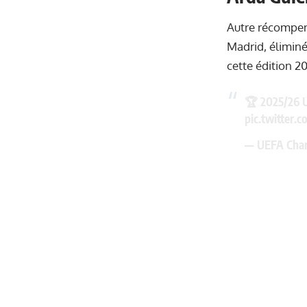
Autre récompen
Madrid, éliminé
cette édition 2
🏆 2025/26 
pic.twitter
— UEFA Cha