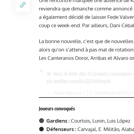
Une rencontre marquée une absence de Ka
reviendra que dimanche comme annoncé par
a également décidé de laisser Fede Valver
coup ce week-end. Par ailleurs, Dani Ceba
La bonne nouvelle, c'est que de nouvelles
alors qu'on s'attend à pas mal de rotations
Les Canteranos Doror, Arribas et Alvaro on
📝 Voici la liste des 23 joueurs convoqués
pic.twitter.com/8LQZOH8mxN
— Real Madrid 🇫🇷 (@RMadridFRA)
O
Joueurs convoqués
🔴 Gardiens :
Courtois, Lunin, Luis López
🟠 Défenseurs :
Carvajal, E. Militão, Alaba