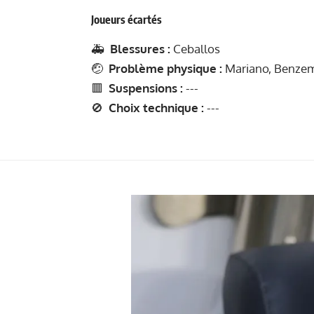
Joueurs écartés
🚑
Blessures :
Ceballos
🤕
Problème physique :
Mariano, Benzem
🟥
Suspensions :
---
🚫
Choix technique :
---