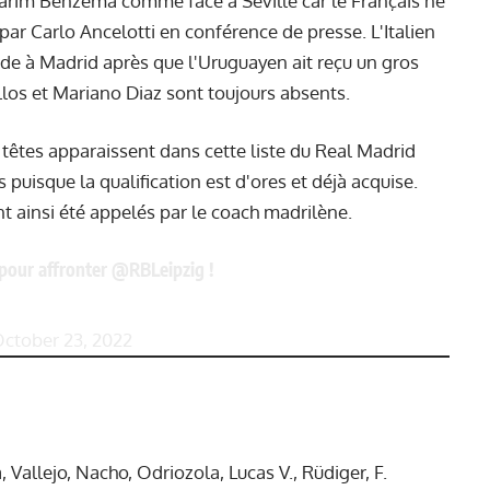
rim Benzema comme face à Séville car le Français ne
 Carlo Ancelotti en conférence de presse. L'Italien
de à Madrid après que l'Uruguayen ait reçu un gros
llos et Mariano Diaz sont toujours absents.
 têtes apparaissent dans cette liste du Real Madrid
 puisque la qualification est d'ores et déjà acquise.
t ainsi été appelés par le coach madrilène.
 pour affronter
@RBLeipzig
!
ctober 23, 2022
, Vallejo, Nacho, Odriozola, Lucas V., Rüdiger, F.