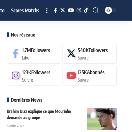
to
Scores Matchs
Nos réseaux
1.7M
Followers
540K
Followers
Like
Suivre
123K
Followers
125K
Abonnés
Suivre
Suivre
Dernières News
Brahim Diaz explique ce que Mourinho
demande au groupe
5 août 2026