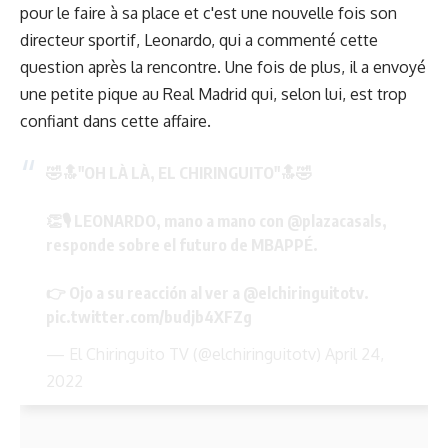
pour le faire à sa place et c'est une nouvelle fois son
directeur sportif, Leonardo, qui a commenté cette
question après la rencontre. Une fois de plus, il a envoyé
une petite pique au Real Madrid qui, selon lui, est trop
confiant dans cette affaire.
🤣🔝"OH LÀ LÀ, EL CHIRINGUITO"🔝🤣
👏🎙️ LEONARDO, mano a mano con
@plazacasals
,
responde sobre el futuro de MBAPPÉ.
👉 Ojo a su reacción al ver a
@elchiringuitotv
.
pic.twitter.com/budjb4XFZg
— El Chiringuito TV (@elchiringuitotv)
April 24,
2022