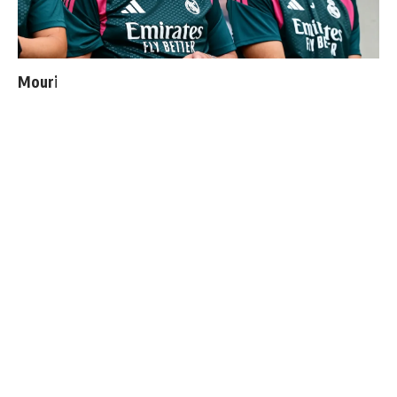
Mourinho : "J’ai vu un Real Madrid à 3 visages"
Cucurella explique pourquoi il ne se coupera jamais les
cheveux