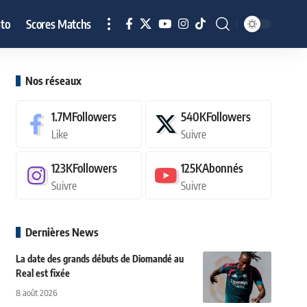
to
Scores Matchs
Nos réseaux
1.7M
Followers
540K
Followers
Like
Suivre
123K
Followers
125K
Abonnés
Suivre
Suivre
Dernières News
La date des grands débuts de Diomandé au
Real est fixée
8 août 2026