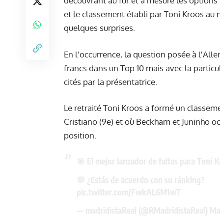
découvrant au fur et à mesure les options p
et le classement établi par Toni Kroos au
quelques surprises.
En l'occurrence, la question posée à l'Alle
francs dans un Top 10 mais avec la particu
cités par la présentatrice.
Le retraité Toni Kroos a formé un classeme
Cristiano (9e) et où Beckham et Juninho o
position.
🎯 El mejor lanzador de faltas para Toni 
💬 ¿Estás de acuerdo con su ránking?
pic.twitter.com/FwkAL6M1wT
— madridistaReal (@RMadridistaReal)
Ma