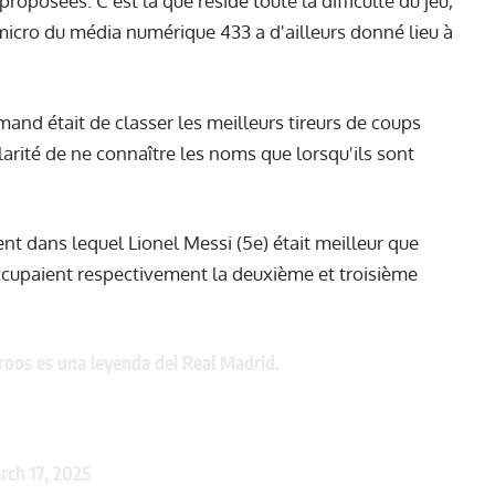
roposées. C’est là que réside toute la difficulté du jeu,
 micro du média numérique 433 a d'ailleurs donné lieu à
mand était de classer les meilleurs tireurs de coups
larité de ne connaître les noms que lorsqu'ils sont
nt dans lequel Lionel Messi (5e) était meilleur que
ccupaient respectivement la deuxième et troisième
Kroos es una leyenda del Real Madrid.
rch 17, 2025