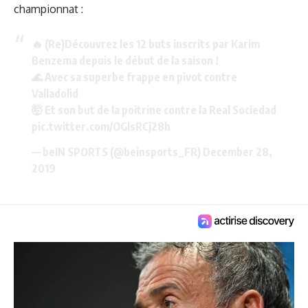
championnat :
🔥 (Re)Découvrez les 12 buts inscrits par Karim
Benzema depuis le début de la saison !
🌊 Avec sa superbe frappe en pivot contre
Valladolid
🤯 Et son but de la poitrine contre la Real Sociedad
pic.twitter.com/OGlsRCj28h
— beIN SPORTS (@beinsports_FR)
December 28,
2019