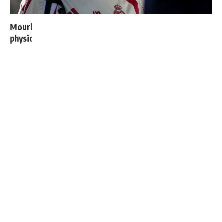
Mourinho : "Bernardo est revenu moins bien
physiquement, il doit progresser"
4 joueurs, une seule place : Mourinho va devoir faire
un choix