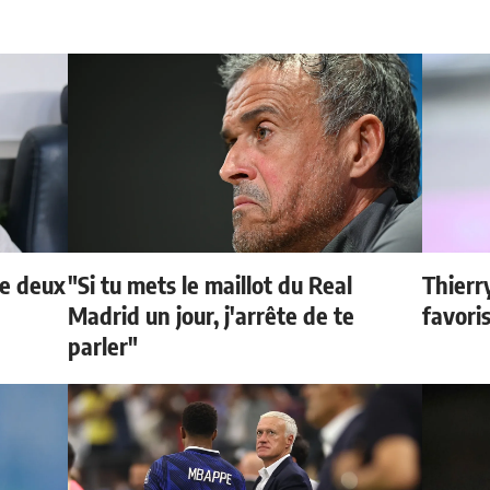
de deux
"Si tu mets le maillot du Real
Thierr
Madrid un jour, j'arrête de te
favori
parler"