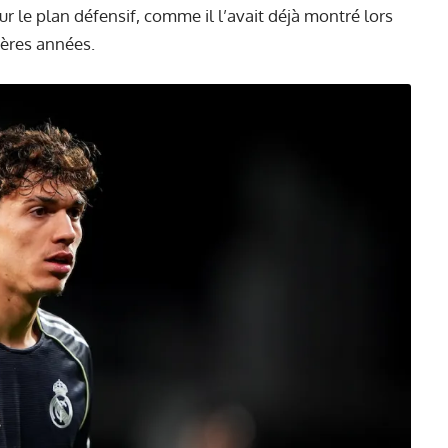
r le plan défensif, comme il l’avait déjà montré lors
ères années.