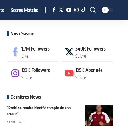
to
Scores Matchs
Nos réseaux
1.7M
Followers
540K
Followers
Like
Suivre
123K
Followers
125K
Abonnés
Suivre
Suivre
Dernières News
"Rodri se rendra bientôt compte de son
erreur"
7 août 2026