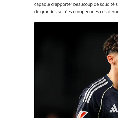
capable d’apporter beaucoup de solidité su
de grandes soirées européennes ces derni