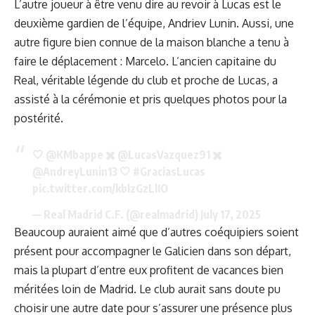
L’autre joueur à être venu dire au revoir à Lucas est le
deuxième gardien de l’équipe, Andriev Lunin. Aussi, une
autre figure bien connue de la maison blanche a tenu à
faire le déplacement : Marcelo. L’ancien capitaine du
Real, véritable légende du club et proche de Lucas, a
assisté à la cérémonie et pris quelques photos pour la
postérité.
🤍
@KMbappe
✖️
@LucasVazquez91
✖️
@AndreyLunin13
🤍
#GraciasLucas
pic.twitter.com/kblzGzLlIO
— Real Madrid C.F. (@realmadrid)
July 17, 2025
Beaucoup auraient aimé que d’autres coéquipiers soient
présent pour accompagner le Galicien dans son départ,
mais la plupart d’entre eux profitent de vacances bien
méritées loin de Madrid. Le club aurait sans doute pu
choisir une autre date pour s’assurer une présence plus