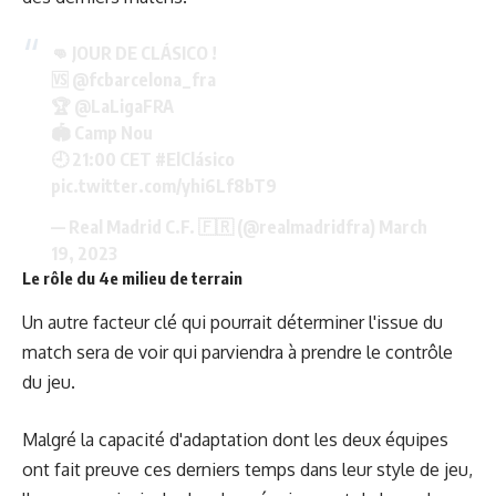
👊 JOUR DE CLÁSICO !
🆚
@fcbarcelona_fra
🏆
@LaLigaFRA
🏟️ Camp Nou
🕘 21:00 CET
#ElClásico
pic.twitter.com/yhi6Lf8bT9
— Real Madrid C.F. 🇫🇷 (@realmadridfra)
March
19, 2023
Le rôle du 4e milieu de terrain
Un autre facteur clé qui pourrait déterminer l'issue du
match sera de voir qui parviendra à prendre le contrôle
du jeu.
Malgré la capacité d'adaptation dont les deux équipes
ont fait preuve ces derniers temps dans leur style de jeu,