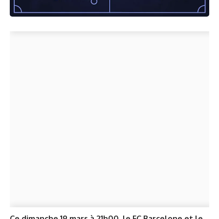
Ce dimanche 19 mars à 21h00, le FC Barcelone et le