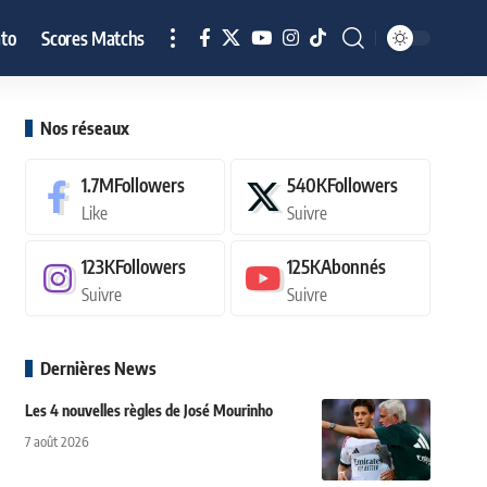
to
Scores Matchs
Nos réseaux
1.7M
Followers
540K
Followers
Like
Suivre
123K
Followers
125K
Abonnés
Suivre
Suivre
Dernières News
Les 4 nouvelles règles de José Mourinho
7 août 2026