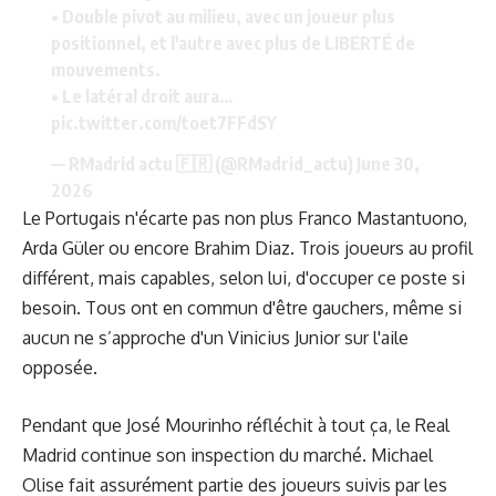
• Double pivot au milieu, avec un joueur plus
positionnel, et l'autre avec plus de LIBERTÉ de
mouvements.
• Le latéral droit aura…
pic.twitter.com/toet7FFdSY
— RMadrid actu 🇫🇷 (@RMadrid_actu)
June 30,
2026
Le Portugais n'écarte pas non plus Franco Mastantuono,
Arda Güler ou encore Brahim Diaz. Trois joueurs au profil
différent, mais capables, selon lui, d'occuper ce poste si
besoin. Tous ont en commun d'être gauchers, même si
aucun ne s’approche d'un Vinicius Junior sur l'aile
opposée.
Pendant que José Mourinho réfléchit à tout ça, le Real
Madrid continue son inspection du marché.
Michael
Olise
fait assurément partie des joueurs suivis par les