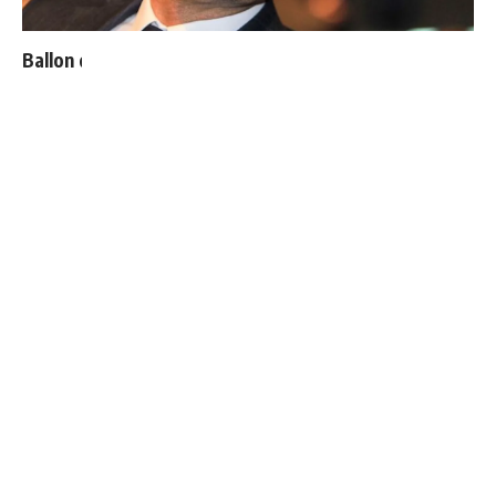
Ballon d'Or : les 4 favoris de Luis Figo
4 joueurs, une seule place : Mourinho va devoir faire
un choix