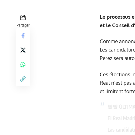
Le processus e
et le Conseil d
Partager
Comme annoncé 
Les candidature
Perez sera auto
Ces élections i
Real n’est pas a
et limitent for
🚨🚨 ÚLTIM
El Real Madr
Las candidat