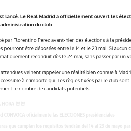
st lancé. Le Real Madrid a officiellement ouvert les élec
’administration du club.
par Florentino Perez avant-hier, des élections à la présid
s pourront être déposées entre le 14 et le 23 mai. Si aucun 
matiquement reconduit dès le 24 mai, sans passer par un v
nattendues veinent rappeler une réalité bien connue à Madri
ccessible à n’importe qui. Les règles fixées par le club sont
tement le nombre de candidats potentiels.
A HORA 🚨🚨
id CONVOCA oficialmente las ELECCIONES presidenciales
uras que cumplan los requisitos tendrán del 14 al 23 de mayo par