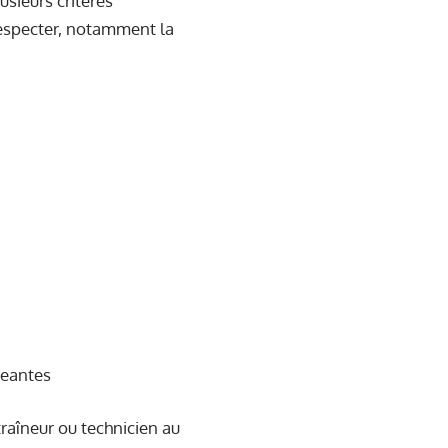
usieurs critères
à respecter, notamment la
geantes
traîneur ou technicien au