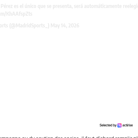
 Pérez es el único que se presenta, será automáticamente reeleg
com/KhAAfspZts
orts (@MadridSports_)
May 14, 2026