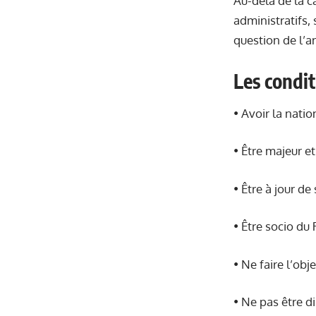
Au-delà de la c
administratifs, 
question de l’a
Les condit
• Avoir la nati
• Être majeur et
• Être à jour de
• Être socio du
• Ne faire l’ob
• Ne pas être d