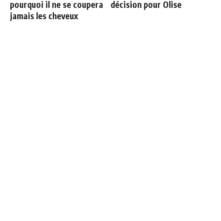
pourquoi il ne se coupera
décision pour Olise
jamais les cheveux
Les 4 nouveaux capitaines
Le Bayern fixe le prix de
du Real Madrid
Michael Olise