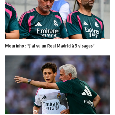
Mourinho : "J’ai vu un Real Madrid à 3 visages"