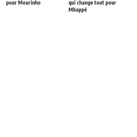
pour Mourinho
qui change tout pour
Mbappé
Le onze probable du Real
3 nouveaux renforts pour
Madrid face à la Fiorentina
Mourinho