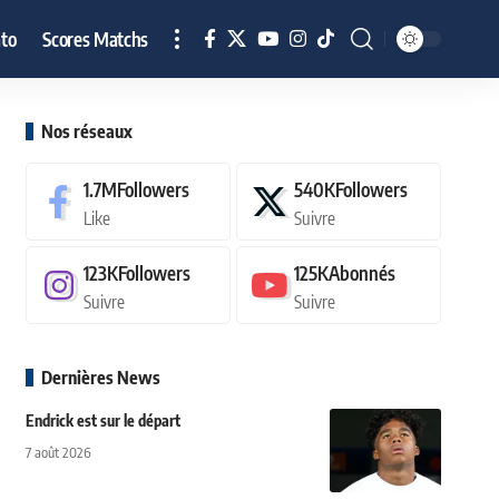
to
Scores Matchs
Nos réseaux
1.7M
Followers
540K
Followers
Like
Suivre
123K
Followers
125K
Abonnés
Suivre
Suivre
Dernières News
Endrick est sur le départ
7 août 2026