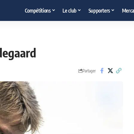
Compétitions
Le club
Supporters
Merca
degaard
Partager