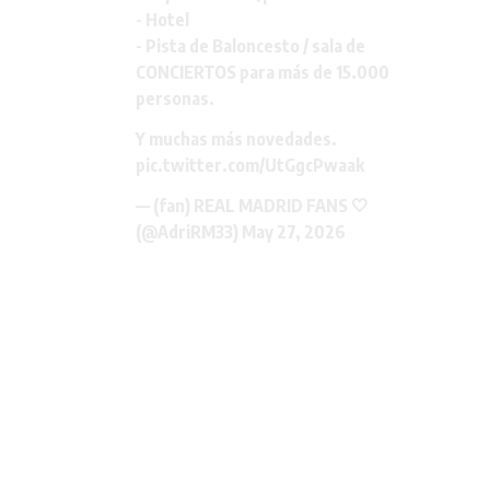
- Hotel
- Pista de Baloncesto / sala de
CONCIERTOS para más de 15.000
personas.
Y muchas más novedades.
pic.twitter.com/UtGgcPwaak
— (fan) REAL MADRID FANS 🤍
(@AdriRM33)
May 27, 2026