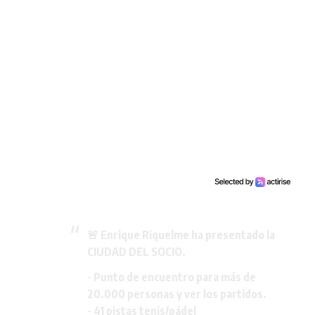
🚨 Enrique Riquelme ha presentado la
CIUDAD DEL SOCIO.
- Punto de encuentro para más de
20.000 personas y ver los partidos.
- 41 pistas tenis/pádel