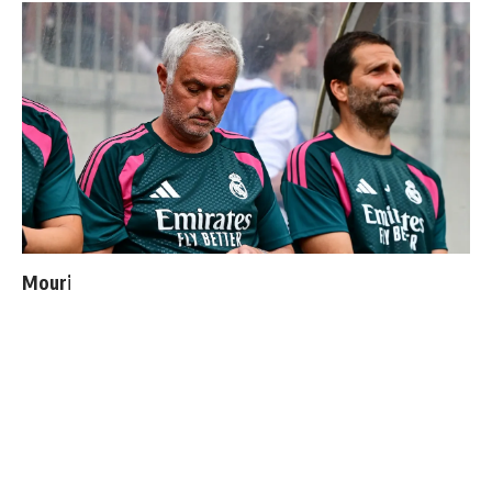
Mourinho : "J’ai vu un Real Madrid à 3 visages"