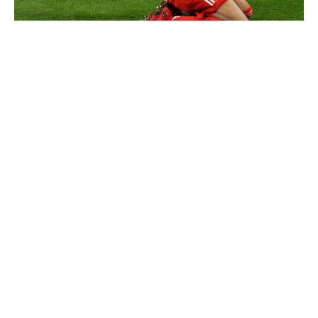
Communiqué officiel du Real Madrid sur Michael Olise
Cucurella explique pourquoi il ne se coupera jamais les
cheveux