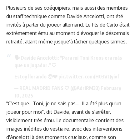
Plusieurs de ses coéquipiers, mais aussi des membres
du staff technique comme Davide Ancelotti, ont été
invités à parler du joueur allemand. Le fils de Carlo était
extrêmement ému au moment d’évoquer le désormais
retraité, allant même jusque’à lâcher quelques larmes.
🗣️ Davide Ancelotti: "Para mí Toni Kroos era más
que un jugador." 🤍
Estoy llorando 🥹💔
pic.twitter.com/H03VtJyivf
— REAL MADRID FANS 🤍 (@AdriRM33)
February
10, 2025
"C’est que.. Toni, je ne sais pas.... Il a été plus qu'un
joueur pour moi", dit Davide, avant de s'arrêter,
visiblement très ému. Le documentaire contient des
images inédites du vestiaire, avec des interventions
d'Ancelotti à des moments cruciaux, comme
son