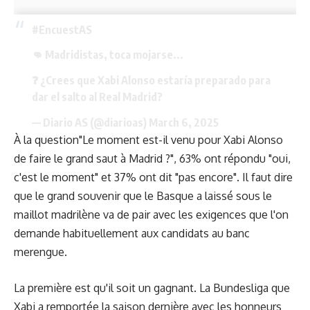
#EncuestAS
👊 Madridistas, toca mojarse...
❓ ¿Crees que Xabi Alonso estaría preparado para
dar el salto al Real Madrid?
— Diario AS (@diarioas)
March 6, 2025
À la question"Le moment est-il venu pour Xabi Alonso
de faire le grand saut à Madrid ?", 63% ont répondu "oui,
c'est le moment" et 37% ont dit "pas encore". Il faut dire
que le grand souvenir que le Basque a laissé sous le
maillot madrilène va de pair avec les exigences que l'on
demande habituellement aux candidats au banc
merengue.
La première est qu'il soit un gagnant. La Bundesliga que
Xabi a remportée la saison dernière avec les honneurs