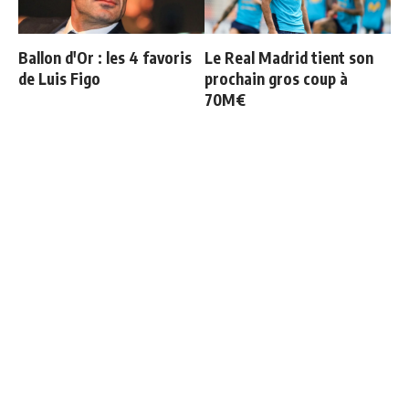
Ballon d'Or : les 4 favoris
Le Real Madrid tient son
de Luis Figo
prochain gros coup à
70M€
3 nouveaux renforts pour
Officiel : Vinicius prolonge
Mourinho
jusqu'en 2032