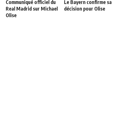
Communiqué officiel du
Le Bayern confirme sa
Real Madrid sur Michael
décision pour Olise
Olise
Officiel : Carlos Espi signe
Ballon d'Or 2026 : ce détail
au Real Madrid
qui change tout pour
Mbappé