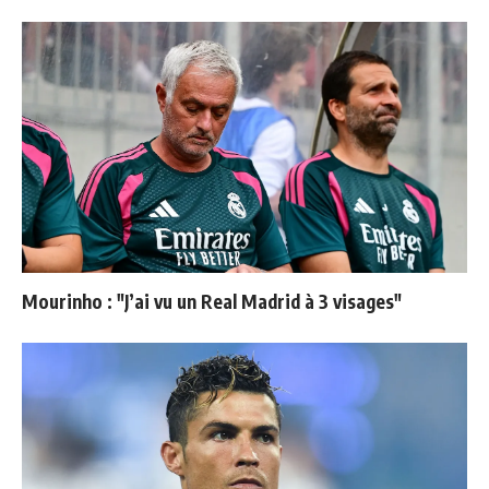
Mourinho : "J’ai vu un Real Madrid à 3 visages"