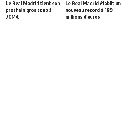
Le Real Madrid tient son
Le Real Madrid établit un
prochain gros coup à
nouveau record à 189
70M€
millions d'euros
Officiel : Vinicius prolonge
Retournement de situation
jusqu'en 2032
dans le feuilleton Vinicius
Junior