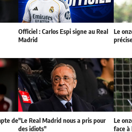
Officiel : Carlos Espi signe au Real
Le onz
Madrid
précis
mpte de
"Le Real Madrid nous a pris pour
Le onz
des idiots"
face à 