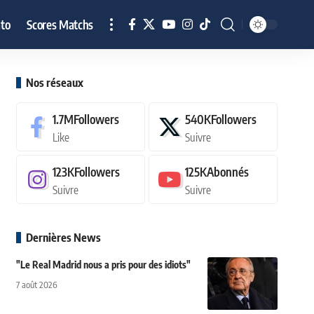
to
Scores Matchs
Nos réseaux
1.7M
Followers
540K
Followers
Like
Suivre
123K
Followers
125K
Abonnés
Suivre
Suivre
Dernières News
"Le Real Madrid nous a pris pour des idiots"
7 août 2026