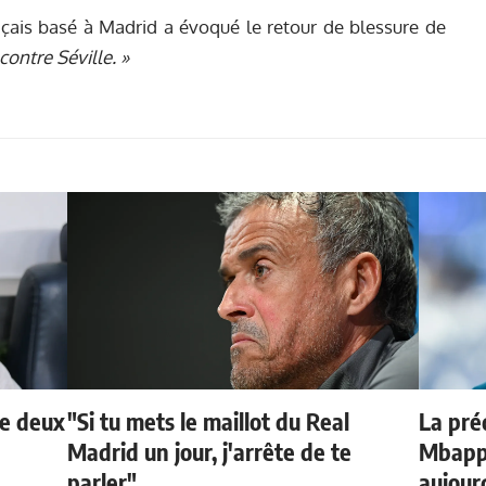
ançais basé à Madrid a évoqué le retour de blessure de
 contre Séville. »
de deux
"Si tu mets le maillot du Real
La préd
Madrid un jour, j'arrête de te
Mbappé
parler"
aujour