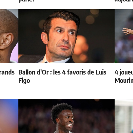
grands
Ballon d'Or : les 4 favoris de Luis
4 joueu
Figo
Mourin