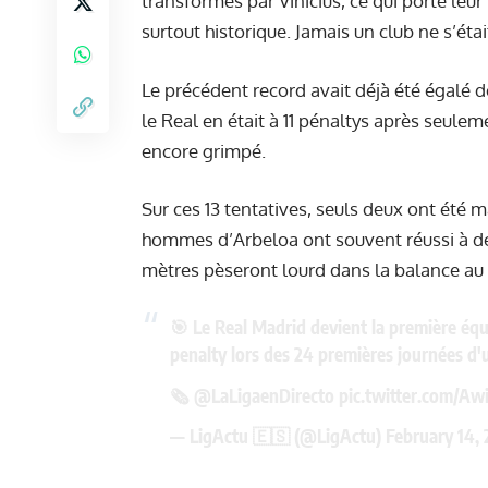
transformés par Vinicius, ce qui porte leur 
surtout historique. Jamais un club ne s’éta
Le précédent record avait déjà été égalé 
le Real en était à 11 pénaltys après seule
encore grimpé.
Sur ces 13 tentatives, seuls deux ont été 
hommes d’Arbeloa ont souvent réussi à dé
mètres pèseront lourd dans la balance au f
🎯 Le Real Madrid devient la première équi
penalty lors des 24 premières journées d'
🗞️
@LaLigaenDirecto
pic.twitter.com/Aw
— LigActu 🇪🇸 (@LigActu)
February 14,