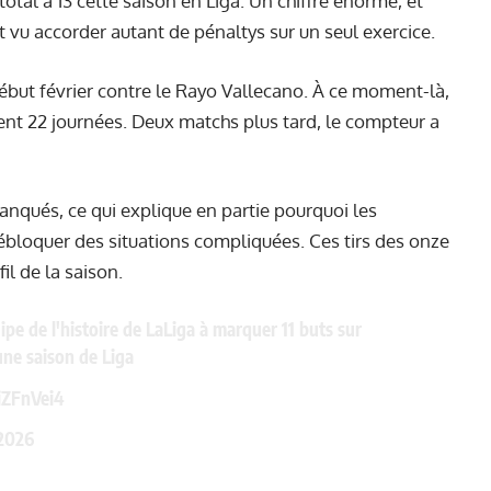
total à 13 cette saison en Liga. Un chiffre énorme, et
it vu accorder autant de pénaltys sur un seul exercice.
début février contre le Rayo Vallecano. À ce moment-là,
ment 22 journées. Deux matchs plus tard, le compteur a
manqués, ce qui explique en partie pourquoi les
bloquer des situations compliquées. Ces tirs des onze
il de la saison.
pe de l'histoire de LaLiga à marquer 11 buts sur
une saison de Liga
iZFnVei4
 2026