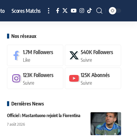
to
Scores Matchs
Nos réseaux
1.7M
Followers
540K
Followers
Like
Suivre
123K
Followers
125K
Abonnés
Suivre
Suivre
Dernières News
Officiel : Mastantuono rejoint la Fiorentina
7 août 2026