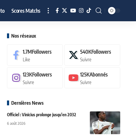
to
Scores Matchs
Nos réseaux
1.7M
Followers
540K
Followers
Like
Suivre
123K
Followers
125K
Abonnés
Suivre
Suivre
Dernières News
Officiel : Vinicius prolonge jusqu'en 2032
6 août 2026