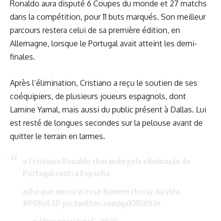
Ronaldo aura disputé 6 Coupes du monde et 27 matchs
dans la compétition, pour 11 buts marqués. Son meilleur
parcours restera celui de sa première édition, en
Allemagne, lorsque le Portugal avait atteint les demi-
finales.
Après l’élimination, Cristiano a reçu le soutien de ses
coéquipiers, de plusieurs joueurs espagnols, dont
Lamine Yamal, mais aussi du public présent à Dallas. Lui
est resté de longues secondes sur la pelouse avant de
quitter le terrain en larmes.
o Cristiano Ronaldo chorando pela eliminação de
Portugal contra Espanha.
acho que nunca vi esse homem chorar na vida
#PORxESP
pic.twitter.com/qaXIlDX93n