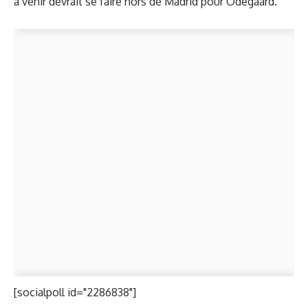
à venir devrait se faire hors de Madrid pour Odegaard.
[socialpoll id="2286838"]