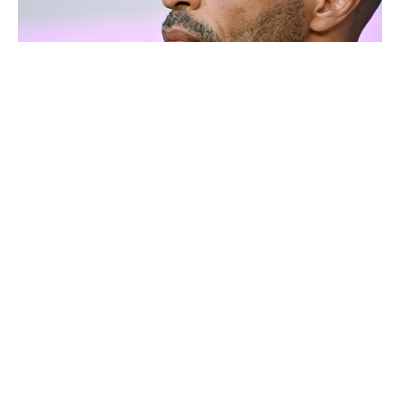
Thierry Henry donne ses 3 grands favoris pour le
Mondial 2026
Ballon d'Or : les 4 favoris de Luis Figo