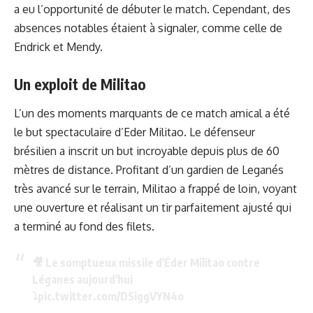
a eu l’opportunité de débuter le match. Cependant, des
absences notables étaient à signaler, comme celle de
Endrick et Mendy.
Un exploit de Militao
L’un des moments marquants de ce match amical a été
le but spectaculaire d’Eder Militao. Le défenseur
brésilien a inscrit un but incroyable depuis plus de 60
mètres de distance. Profitant d’un gardien de Leganés
très avancé sur le terrain, Militao a frappé de loin, voyant
une ouverture et réalisant un tir parfaitement ajusté qui
a terminé au fond des filets.
🎥 Le somptueux missile d'Éder Militao contre
Léganes aujourd'hui
⤵️
pic.twitter.com/DSiggVYN4o