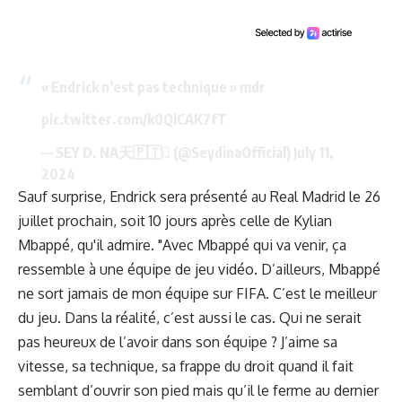
« Endrick n’est pas technique » mdr
pic.twitter.com/k0QlCAK7fT
— SEY D. NA天🇵🇹 (@SeydinaOfficial)
July 11,
2024
Sauf surprise, Endrick sera présenté au Real Madrid le 26
juillet prochain, soit 10 jours après celle de Kylian
Mbappé, qu'il admire. "Avec Mbappé qui va venir, ça
ressemble à une équipe de jeu vidéo. D’ailleurs, Mbappé
ne sort jamais de mon équipe sur FIFA. C’est le meilleur
du jeu. Dans la réalité, c’est aussi le cas. Qui ne serait
pas heureux de l’avoir dans son équipe ? J’aime sa
vitesse, sa technique, sa frappe du droit quand il fait
semblant d’ouvrir son pied mais qu’il le ferme au dernier