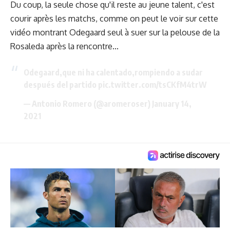
Du coup, la seule chose qu'il reste au jeune talent, c'est
courir après les matchs, comme on peut le voir sur cette
vidéo montrant Odegaard seul à suer sur la pelouse de la
Rosaleda après la rencontre...
Odegaard,que ni ha calentado,rompiendo a sudar
después del partido
pic.twitter.com/tsCKfM4trW
— Antonio Romero (@aromeroser)
January 14,
2021