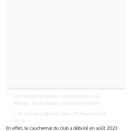
Les larmes de Vinicius pour la blessure de
Militao.. 😢
pic.twitter.com/4dOFgh6RhY
— Real France (@realfrance_fr)
November 9,
2024
En effet, le cauchemar du club a débuté en août 2023