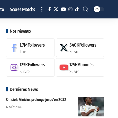
to
Scores Matchs
Nos réseaux
1.7M
Followers
540K
Followers
Like
Suivre
123K
Followers
125K
Abonnés
Suivre
Suivre
Dernières News
Officiel : Vinicius prolonge jusqu'en 2032
6 août 2026