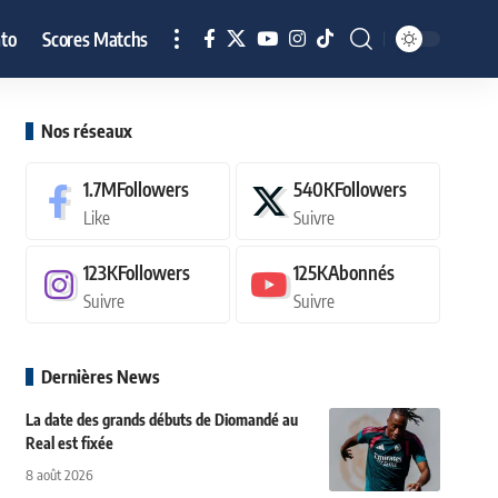
to
Scores Matchs
Nos réseaux
1.7M
Followers
540K
Followers
Like
Suivre
123K
Followers
125K
Abonnés
Suivre
Suivre
Dernières News
La date des grands débuts de Diomandé au
Real est fixée
8 août 2026