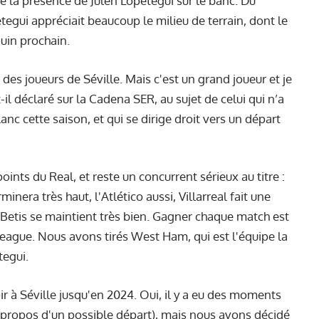
e la présence de Julen Lopetegui sur le banc. Du
tegui appréciait beaucoup le milieu de terrain, dont le
 juin prochain.
 des joueurs de Séville. Mais c'est un grand joueur et je
il déclaré sur la Cadena SER, au sujet de celui qui n’a
nc cette saison, et qui se dirige droit vers un départ
oints du Real, et reste un concurrent sérieux au titre :
minera très haut, l'Atlético aussi, Villarreal fait une
 Betis se maintient très bien. Gagner chaque match est
eague. Nous avons tirés West Ham, qui est l'équipe la
tegui.
oir à Séville jusqu'en 2024. Oui, il y a eu des moments
: à propos d'un possible départ), mais nous avons décidé