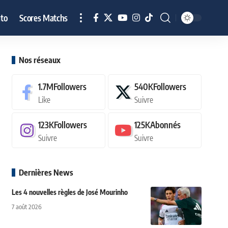
to
Scores Matchs
Nos réseaux
1.7M
Followers
540K
Followers
Like
Suivre
123K
Followers
125K
Abonnés
Suivre
Suivre
Dernières News
Les 4 nouvelles règles de José Mourinho
7 août 2026