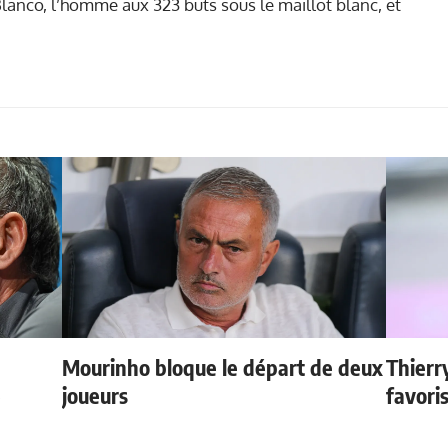
lanco, l’homme aux 323 buts sous le maillot blanc, et
Mourinho bloque le départ de deux
Thierr
e
joueurs
favori