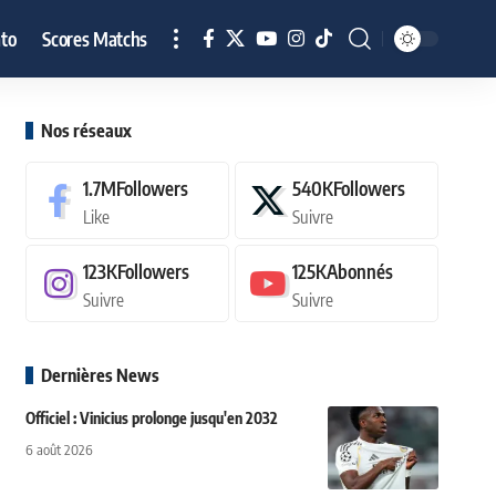
to
Scores Matchs
Nos réseaux
1.7M
Followers
540K
Followers
Like
Suivre
123K
Followers
125K
Abonnés
Suivre
Suivre
Dernières News
Officiel : Vinicius prolonge jusqu'en 2032
6 août 2026