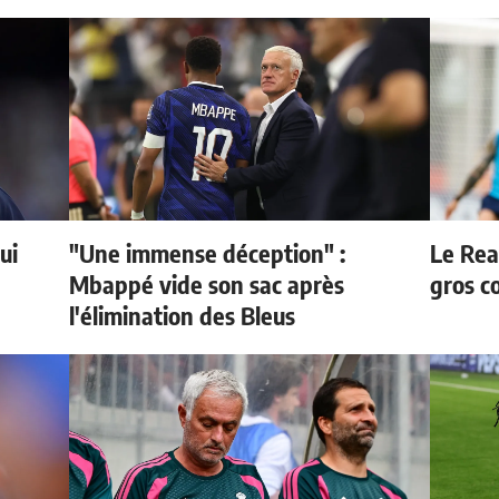
ui
"Une immense déception" :
Le Rea
Mbappé vide son sac après
gros c
l'élimination des Bleus