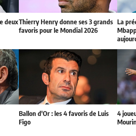
de deux
Thierry Henry donne ses 3 grands
La préd
favoris pour le Mondial 2026
Mbappé
aujour
Ballon d'Or : les 4 favoris de Luis
4 joueu
e
Figo
Mourin