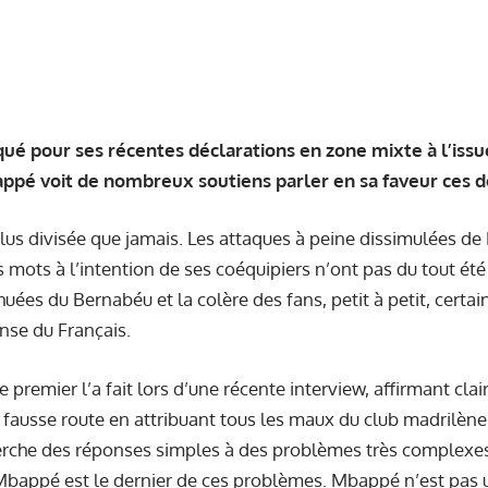
qué pour ses récentes déclarations en zone mixte à l’iss
ppé voit de nombreux soutiens parler en sa faveur ces d
lus divisée que jamais. Les attaques à peine dissimulées d
s mots à l’intention de ses coéquipiers n’ont pas du tout ét
huées du Bernabéu et la colère des fans, petit à petit, certa
nse du Français.
e premier l’a fait lors d’une récente interview, affirmant cla
t fausse route en attribuant tous les maux du club madrilèn
rche des réponses simples à des problèmes très complexes.
Mbappé est le dernier de ces problèmes. Mbappé n’est pas 