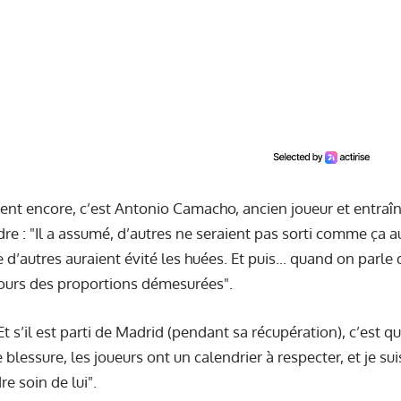
nt encore, c’est Antonio Camacho, ancien joueur et entraîn
dre : "Il a assumé, d’autres ne seraient pas sorti comme ça a
 d’autres auraient évité les huées. Et puis... quand on parle 
jours des proportions démesurées".
"Et s’il est parti de Madrid (pendant sa récupération), c’est qu’
blessure, les joueurs ont un calendrier à respecter, et je su
e soin de lui".