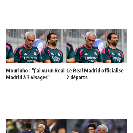
Mourinho : "J’ai vu un Real
Le Real Madrid officialise
Madrid à 3 visages"
2 départs