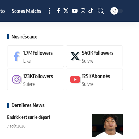
to
Scores Matchs
Nos réseaux
1.7M
Followers
540K
Followers
Like
Suivre
123K
Followers
125K
Abonnés
Suivre
Suivre
Dernières News
Endrick est sur le départ
7 août 2026