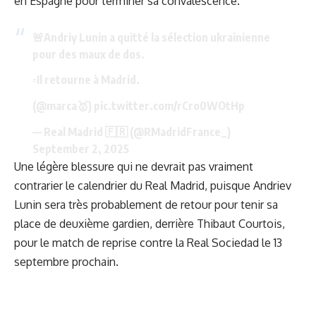
en Espagne pour terminer sa convalescence.
🚨Andriy Lunin a quitté la sélection ukrainienne
pour des maux de dos.
▫️Il retourne à Madrid.
(
@marca
🥇)
pic.twitter.com/rCro0WOtHp
— Real Madrid 🇫🇷 (@RMadridFrance_)
September 2, 2025
Une légère blessure qui ne devrait pas vraiment
contrarier le calendrier du Real Madrid, puisque Andriev
Lunin sera très probablement de retour pour tenir sa
place de deuxième gardien, derrière Thibaut Courtois,
pour le match de reprise contre la Real Sociedad le 13
septembre prochain.